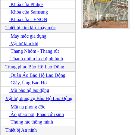
Khóa cửa Philips
Khóa cửa Samsung
Khóa cửa TENON
Thiết bị kim khí, máy móc
Máy móc gia dụng
Vật tư kim khí
Thang Nhôm - Thang rút
Thanh nhôm Led định hình
Trang phục Bảo Hộ Lao Động
Quần Áo Bảo Hộ Lao Động
Giày, Ủng Bảo Hộ
Mũ bảo hộ lao động
Vật tư, dụng cụ Bảo Hộ Lao Động
Mặt nạ phòng độc
Áo phao bơi, Phao cứu sinh
Thùng rác thông minh
Thiết bị An ninh