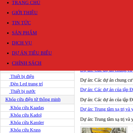
TRANG CHỦ
GIỚI THIỆU
TIN TỨC
SẢN PHẨM
DỊCH VỤ
DỰ ÁN TIÊU BIỂU
DANH MỤC SẢN PHẨM
Trang chủ
|
Dự án tiêu biểu
CHÍNH SÁCH
Thiết bị điện
Dự án: Các dự án chung cư 
Thiết bị điện
Dự án: Các dự án chung cư 
Đèn Led trang trí
Dự án: Các dự án của t
Thiết bị nước
Khóa cửa điện tử thông minh
Dự án: Các dự án của t
Khóa cửa Kaadas
Dự án: Trung tâm xạ trị và
Khóa cửa Kadol
Dự án: Trung tâm xạ trị và
Khóa cửa Kassler
Khóa cửa Krass