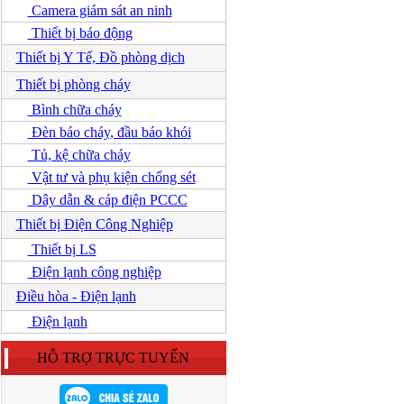
Camera giám sát an ninh
Thiết bị báo động
Thiết bị Y Tế, Đồ phòng dịch
Thiết bị phòng cháy
Bình chữa cháy
Đèn báo cháy, đầu báo khói
Tủ, kệ chữa cháy
Vật tư và phụ kiện chống sét
Dây dẫn & cáp điện PCCC
Thiết bị Điện Công Nghiệp
Thiết bị LS
Điện lạnh công nghiệp
Điều hòa - Điện lạnh
Điện lạnh
HỖ TRỢ TRỰC TUYẾN