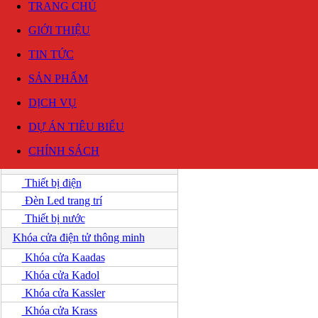
TRANG CHỦ
GIỚI THIỆU
TIN TỨC
SẢN PHẨM
DỊCH VỤ
DỰ ÁN TIÊU BIỂU
Thiết bị kim khí, máy móc
DANH MỤC SẢN PHẨM
CHÍNH SÁCH
Thiết bị điện
Thiết bị điện
Đèn Led trang trí
Thiết bị nước
Khóa cửa điện tử thông minh
Khóa cửa Kaadas
Khóa cửa Kadol
Khóa cửa Kassler
Khóa cửa Krass