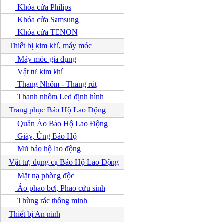
Khóa cửa Philips
Khóa cửa Samsung
Khóa cửa TENON
Thiết bị kim khí, máy móc
Máy móc gia dụng
Vật tư kim khí
Thang Nhôm - Thang rút
Thanh nhôm Led định hình
Trang phục Bảo Hộ Lao Động
Quần Áo Bảo Hộ Lao Động
Giày, Ủng Bảo Hộ
Mũ bảo hộ lao động
Vật tư, dụng cụ Bảo Hộ Lao Động
Mặt nạ phòng độc
Áo phao bơi, Phao cứu sinh
Thùng rác thông minh
Thiết bị An ninh