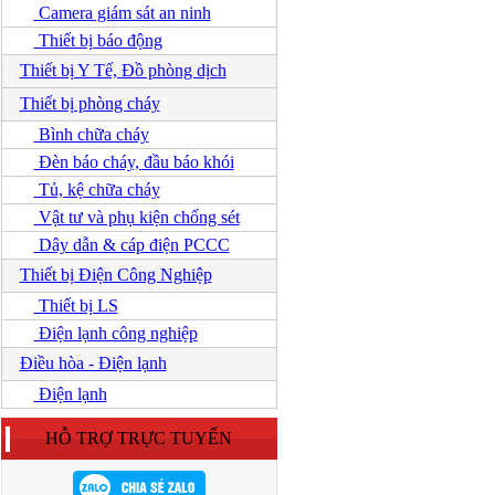
Camera giám sát an ninh
Thiết bị báo động
Thiết bị Y Tế, Đồ phòng dịch
Thiết bị phòng cháy
Bình chữa cháy
Đèn báo cháy, đầu báo khói
Tủ, kệ chữa cháy
Vật tư và phụ kiện chống sét
Dây dẫn & cáp điện PCCC
Thiết bị Điện Công Nghiệp
Thiết bị LS
Điện lạnh công nghiệp
Điều hòa - Điện lạnh
Điện lạnh
HỖ TRỢ TRỰC TUYẾN