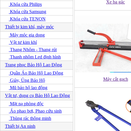
Xe ba gác
Khóa cửa Philips
Khóa cửa Samsung
Khóa cửa TENON
Thiết bị kim khí, máy móc
Máy móc gia dụng
Vật tư kim khí
Thang Nhôm - Thang rút
Thanh nhôm Led định hình
Trang phục Bảo Hộ Lao Động
Quần Áo Bảo Hộ Lao Động
Máy cắt gạch
Giày, Ủng Bảo Hộ
Mũ bảo hộ lao động
Vật tư, dụng cụ Bảo Hộ Lao Động
Mặt nạ phòng độc
Áo phao bơi, Phao cứu sinh
Thùng rác thông minh
Thiết bị An ninh