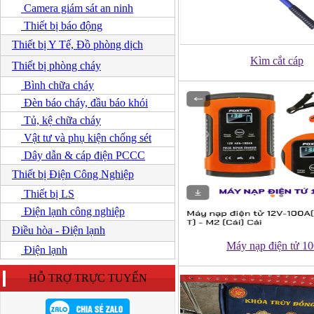
Camera giám sát an ninh
Thiết bị báo động
Thiết bị Y Tế, Đồ phòng dịch
Kìm cắt cáp
Thiết bị phòng cháy
Bình chữa cháy
Đèn báo cháy, đầu báo khói
Tủ, kệ chữa cháy
Vật tư và phụ kiện chống sét
Dây dẫn & cáp điện PCCC
Thiết bị Điện Công Nghiệp
Thiết bị LS
Điện lạnh công nghiệp
Điều hòa - Điện lạnh
Máy nạp điện tử 1
Điện lạnh
HỖ TRỢ TRỰC TUYẾN