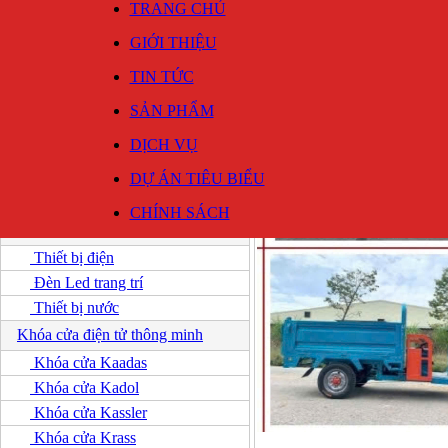
TRANG CHỦ
GIỚI THIỆU
TIN TỨC
SẢN PHẨM
DỊCH VỤ
DỰ ÁN TIÊU BIỂU
Thiết bị kim khí, máy móc
|
Vậ
DANH MỤC SẢN PHẨM
CHÍNH SÁCH
Thiết bị điện
Thiết bị điện
Đèn Led trang trí
Thiết bị nước
Khóa cửa điện tử thông minh
Khóa cửa Kaadas
Khóa cửa Kadol
Khóa cửa Kassler
Khóa cửa Krass