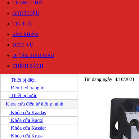
TRANG CHỦ
GIỚI THIỆU
TIN TỨC
SẢN PHẨM
DỊCH VỤ
DỰ ÁN TIÊU BIỂU
SẢN PHẨM
> THIẾT 
DANH MỤC SẢN PHẨM
CHÍNH SÁCH
Khởi Động Từ 9A - 25A 
Thiết bị điện
Tin đăng ngày: 4/10/2021 
Thiết bị điện
Đèn Led trang trí
Thiết bị nước
Khóa cửa điện tử thông minh
Khóa cửa Kaadas
Khóa cửa Kadol
Khóa cửa Kassler
Khóa cửa Krass