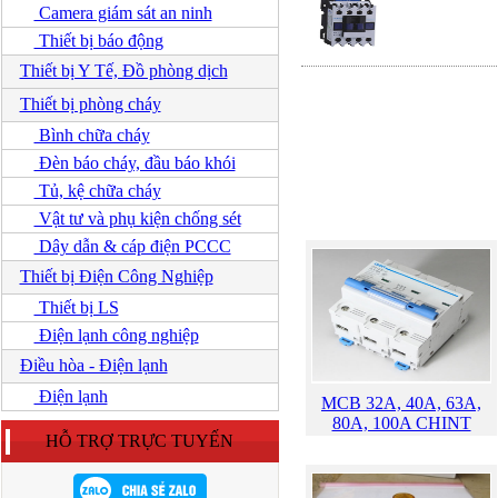
Camera giám sát an ninh
Thiết bị báo động
Thiết bị Y Tế, Đồ phòng dịch
Thiết bị phòng cháy
Bình chữa cháy
Đèn báo cháy, đầu báo khói
Tủ, kệ chữa cháy
Vật tư và phụ kiện chống sét
Dây dẫn & cáp điện PCCC
Thiết bị Điện Công Nghiệp
Thiết bị LS
Điện lạnh công nghiệp
Điều hòa - Điện lạnh
Điện lạnh
MCB 32A, 40A, 63A,
80A, 100A CHINT
HỖ TRỢ TRỰC TUYẾN