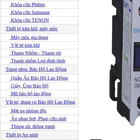
Khóa cửa Philips
Khóa cửa Samsung
Khóa cửa TENON
Thiết bị kim khí, máy móc
Máy móc gia dụng
Vật tư kim khí
Thang Nhôm - Thang rút
Thanh nhôm Led định hình
Trang phục Bảo Hộ Lao Động
Quần Áo Bảo Hộ Lao Động
Giày, Ủng Bảo Hộ
Mũ bảo hộ lao động
Vật tư, dụng cụ Bảo Hộ Lao Động
Mặt nạ phòng độc
Áo phao bơi, Phao cứu sinh
Thùng rác thông minh
Thiết bị An ninh