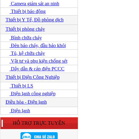
Camera giám sát an ninh
Thiết bị báo động
Thiết bị Y Tế, Đồ phòng dịch
Thiết bị phòng cháy
Bình chữa cháy
Đèn báo cháy, đầu báo khói
Tủ, kệ chữa cháy
Vật tư và phụ kiện chống sét
Dây dẫn & cáp điện PCCC
Thiết bị Điện Công Nghiệp
Thiết bị LS
Điện lạnh công nghiệp
Điều hòa - Điện lạnh
Điện lạnh
HỖ TRỢ TRỰC TUYẾN