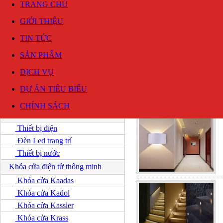
TRANG CHỦ
GIỚI THIỆU
TIN TỨC
SẢN PHẨM
DỊCH VỤ
DỰ ÁN TIÊU BIỂU
Thiết bị điện
|
Đèn Led tran
DANH MỤC SẢN PHẨM
CHÍNH SÁCH
Thiết bị điện
Thiết bị điện
Đèn Led trang trí
Thiết bị nước
Khóa cửa điện tử thông minh
Khóa cửa Kaadas
Khóa cửa Kadol
Khóa cửa Kassler
Khóa cửa Krass