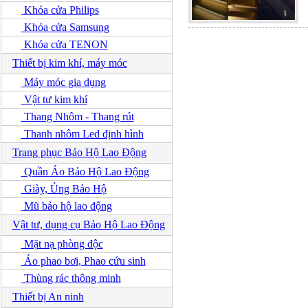
Khóa cửa Philips
Khóa cửa Samsung
Khóa cửa TENON
Thiết bị kim khí, máy móc
Máy móc gia dụng
Vật tư kim khí
Thang Nhôm - Thang rút
Thanh nhôm Led định hình
Trang phục Bảo Hộ Lao Động
Quần Áo Bảo Hộ Lao Động
Giày, Ủng Bảo Hộ
Mũ bảo hộ lao động
Vật tư, dụng cụ Bảo Hộ Lao Động
Mặt nạ phòng độc
Áo phao bơi, Phao cứu sinh
Thùng rác thông minh
Thiết bị An ninh